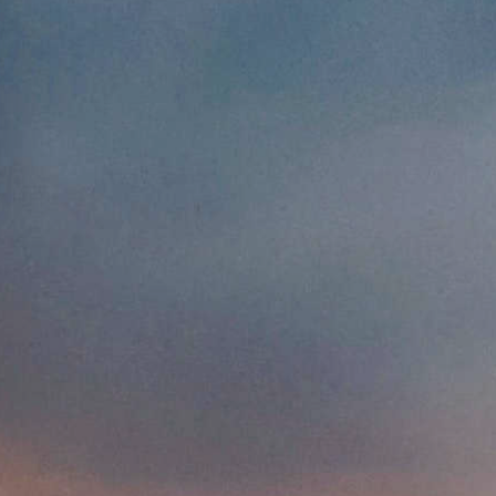
د.إ
AED
ر.س
SAR
ر.ق
QAR
ر.ع.
OMR