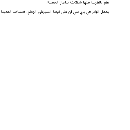
تقع بالقرب منها شلالات نياجارا الجميلة.
فتحصل على تجربة لا تنتسى.
اغتنم فرصة العروض المحدودة
تعد المدينة من أكثر المدن تنوعاً حول العالم ، فحوالي 45% من السكان مولودين خارج كندا، مما يجعل من عدد سكانها ما ياقرب المليونين في عالم 2012، فكانت رابع مدينة في الشمال الامريكي.
ومما يزيد جمال هذه المدينة هو أنها تعد من أجمل مدن السياحية لرجال ال
فالكثير من الصناعات و التجارات تحصل هنا و تنتقل الى المدن الاخرى و 
الطقس في مدينة تورنتو بارد شتاءاً و مثلج كثيرا أما الصيف فهو دافئ
احصل على سعر خاص الآن.