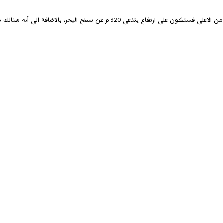
يحصل الزائر في برج سي ان على فرصة السيرعلى الزجاج، فتشاهد المدينة من الاعلى ف
رؤية المزيد
أفضل مدارسها
اعمال فيلتقي بها الجمال الطبيعي و البزنس و الاقتصاد، فمن المراكز الاعلامية الشهي
منها الى العالم الخارجي.
 و رطب بسبب المناطق البحرية المجاورة به فلن تعيش هنالك الفصول الاربعة بكامله