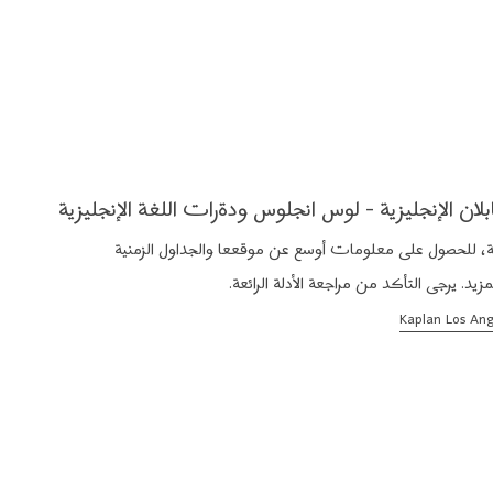
المدينة ، وهذا بالاضافة الى المقاهي المنتشرة حولك بكل مكان ،
يبة من جميع أنواع المطاعم، كالمطبخ الاسباني و الصيني و الياباني
ندماج مع الطلاب الأخرين من جنسيات اخرى.
وائل الأمريكية.
ان الإنجليزية - لوس انجلوس ودةرات اللغة الإنجليزية
ة، للحصول على معلومات أوسع عن موقععا والجداول الزمنية
زيد. يرجى التأكد من مراجعة الأدلة الرائعة.
Kaplan Los Ang