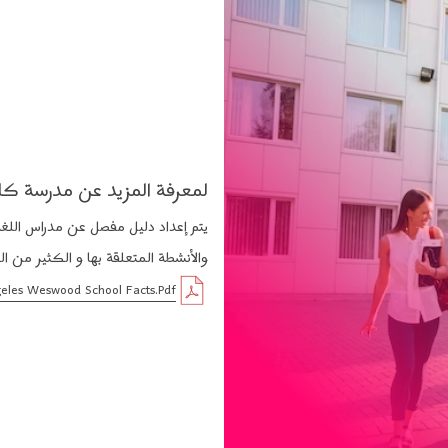
ب المدينة الرائع فبعد انتهاء دوامك ستكون على بعد خطوات فقط من جميع مرافق 
ه المدينة، و عندما يحين موعد الغداء لاداعي للعناء والتفكير، فأنت في منطقة قر
لتي ستقيم فيها هناك ،بهدف التمتع بكل ما هو جميل ليساعدهم على تقوية لغتهم والا
 السكنية للطلاب، حيث يتشارك الطلاب في الشقة و الغرف، وامكانية البقاء مع الع
ويست وود
الآن، نحن بانتظارك.
لمعرفة المزيد عن مدرسة كابل
يتم إعداد دليل مفصل عن مدراس اللغ
والأنشطة المتعلقة بها و الكثير من الم
eles Weswood School Facts.pdf