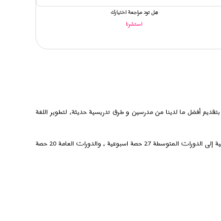
هل تود مراجعة اختيارك
استشرنا
م أفضل ما لدينا من مدرسين و طرق تدريسية حديثة، لتطوير اللغة
بتقديم العديد من الدوارت، تبعاً لاحتياج الطلاب فمن الدورات المكثفة التي تتكون من 35 حصة اسبوعية إلى الدورات المتوسطة 27 حصة اسبوعية ، والدورات العامة 20 حصة
شاهير و قد تكون محظوظ لرؤيتك أحد المشاهير يمر من القرب منك.
لرائع والوديان والهضاب الرائعة بالاضافة الى زيارة القاعات الرائعة ، و