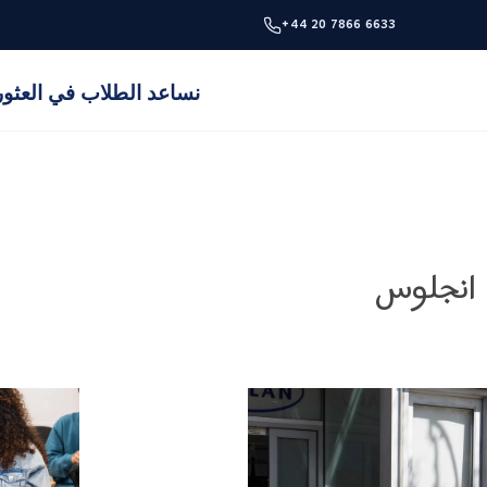
+44 20 7866 6633
نساعد الطلاب في العثور 
 انجلوس