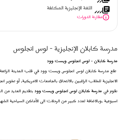
اللغة الإنجليزية المكثفة
مقارنة الدورات
مدرسة كابلان الإنجليزية - لوس انجلوس
مدرسة كابلان - لوس انجلوس ويست وود
تقع
مدرسة كابلان
لوس انجلوس ويست وود في قلب المدينة الرائعة ل
الانجليزية للطلاب الراغبين بالالتحاق بالجامعات الامريكية، أو تطوير انج
نقوم في
مدرسة كابلان
لوس انجلوس ويست وود
اسبوعية ،وبالاضافة لعدد كبير من الرحلات الى الأماكن السياحية الشهيرة
فعند دراستك معنا في هذه المدرسة ستكون بالقرب من مدينة سانتا با
ولا ننسى فرصة الإقامة في هذه المدينة الجميلة،والتي تتميز بمناخها الرائ
الوالت ديزني وجسر فينسنت توماس و المعالم الرائعة هنالك.