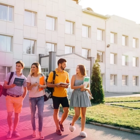
عند الدراسة
في
مدرسة كابلان
لوس انجلوس ويست وود
ستكون في قل
منها العربية و التركية و الغربية. فكل ما تشتهيه نفسك موجود في هذ
والتركي والعربي،
وبالإضافة لقائمة الرحلات المميزة التي تعطي رونقاً أخر في الفترة ا
تتميز
مدرسة كابلان
لوس انجلوس ويست وود
بالسكن الطلابي و الشقق
لا تتردد بالاتصال بنا واحجز مقعد لك في
مدرسة كابلان لوس انجلوس 
احصل على سعر خاص الآن.