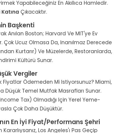
virmek Yapabileceğiniz En Akıllıca Hamledir.
i Katına
Çıkacaktır.
in Başkenti
arak Anılan Boston; Harvard Ve MIT'ye Ev
ır. Çok Ucuz Olmasa Da, Inanılmaz Derecede
ından Kurtarır) Ve Müzelerde, Restoranlarda,
dirimi Kültürü Sunar.
üşük Vergiler
ek Fiyatlar Ödemeden Mi Istiyorsunuz? Miami,
ha Düşük Temel Mutfak Masrafları Sunar.
te Income Tax) Olmadığı Için Yerel Yeme-
ıyasla Çok Daha Düşüktür.
’nın En İyi Fiyat/Performans Şehri
Kararlıysanız, Los Angeles'ı Pas Geçip