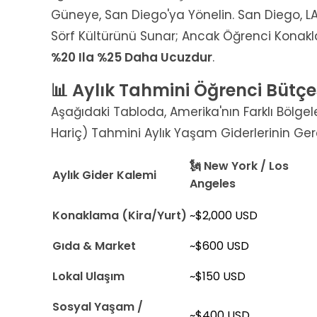
Güneye, San Diego'ya Yönelin. San Diego,
Sörf Kültürünü Sunar; Ancak Öğrenci Konak
%20 Ila %25 Daha Ucuzdur
.
📊 Aylık Tahmini Öğrenci Bütçe
Aşağıdaki Tabloda, Amerika'nın Farklı Bölgele
Hariç) Tahmini Aylık Yaşam Giderlerinin Gerç
🗽 New York / Los
Aylık Gider Kalemi
Angeles
Konaklama (Kira/Yurt)
~$2,000 USD
Gıda & Market
~$600 USD
Lokal Ulaşım
~$150 USD
Sosyal Yaşam /
~$400 USD