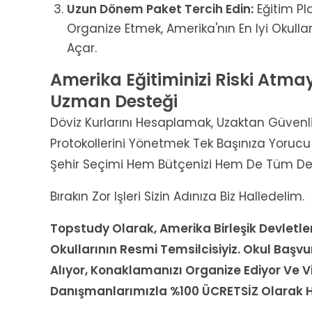
Uzun Dönem Paket Tercih Edin:
Eğitim Pla
Organize Etmek, Amerika'nın En Iyi Okulla
Açar.
Amerika Eğitiminizi Riski Atmay
Uzman Desteği
Döviz Kurlarını Hesaplamak, Uzaktan Güven
Protokollerini Yönetmek Tek Başınıza Yorucu B
Şehir Seçimi Hem Bütçenizi Hem De Tüm Den
Bırakın Zor Işleri Sizin Adınıza Biz Halledelim.
Topstudy Olarak, Amerika Birleşik Devletler
Okullarının Resmi Temsilcisiyiz. Okul Başvur
Alıyor, Konaklamanızı Organize Ediyor Ve 
Danışmanlarımızla %100 ÜCRETSİZ Olarak Ha