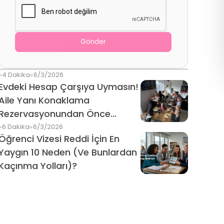
Gönder
~4 Dakika
6/3/2026
Evdeki Hesap Çarşıya Uymasın!
Aile Yanı Konaklama
Rezervasyonundan Önce
Bunları Mutlaka Sorun
~6 Dakika
6/3/2026
Öğrenci Vizesi Reddi İçin En
Yaygın 10 Neden (Ve Bunlardan
Kaçınma Yolları)?