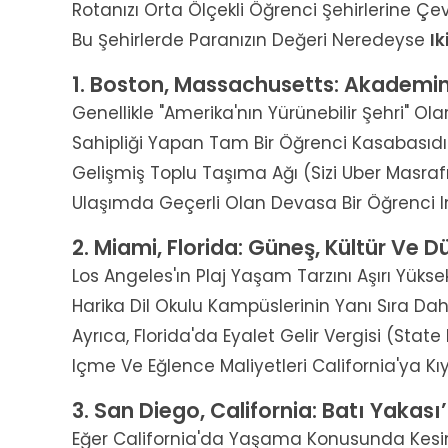
Rotanızı Orta Ölçekli Öğrenci Şehirlerine Çe
Bu Şehirlerde Paranızın Değeri Neredeyse
Ik
1. Boston, Massachusetts: Akademin
Genellikle "Amerika'nın Yürünebilir Şehri" Ol
Sahipliği Yapan Tam Bir Öğrenci Kasabasıd
Gelişmiş Toplu Taşıma Ağı (sizi Uber Masraf
Ulaşımda Geçerli Olan Devasa Bir Öğrenci In
2. Miami, Florida: Güneş, Kültür Ve D
Los Angeles'ın Plaj Yaşam Tarzını Aşırı Yüks
Harika Dil Okulu Kampüslerinin Yanı Sıra Da
Ayrıca, Florida'da Eyalet Gelir Vergisi (sta
Içme Ve Eğlence Maliyetleri California'ya K
3. San Diego, California: Batı Yakası
Eğer California'da Yaşama Konusunda Kesin 