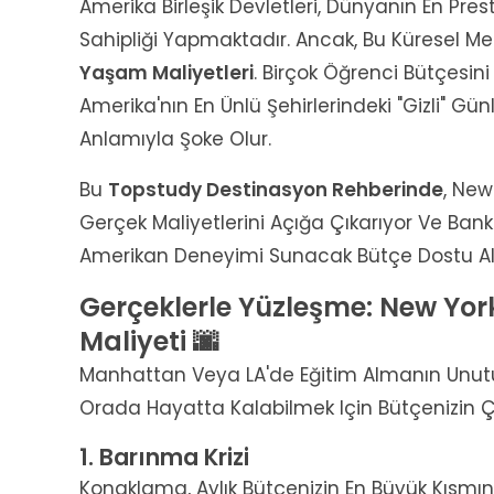
Amerika Birleşik Devletleri, Dünyanın En Presti
Sahipliği Yapmaktadır. Ancak, Bu Küresel Me
Yaşam Maliyetleri
. Birçok Öğrenci Bütçesi
Amerika'nın En Ünlü Şehirlerindeki "gizli" 
Anlamıyla Şoke Olur.
Bu
Topstudy Destinasyon Rehberinde
, New
Gerçek Maliyetlerini Açığa Çıkarıyor Ve Bank
Amerikan Deneyimi Sunacak Bütçe Dostu Alter
Gerçeklerle Yüzleşme: New Yor
Maliyeti 🌆
Manhattan Veya LA'de Eğitim Almanın Unut
Orada Hayatta Kalabilmek Için Bütçenizin Ç
1. Barınma Krizi
Konaklama, Aylık Bütçenizin En Büyük Kısmını