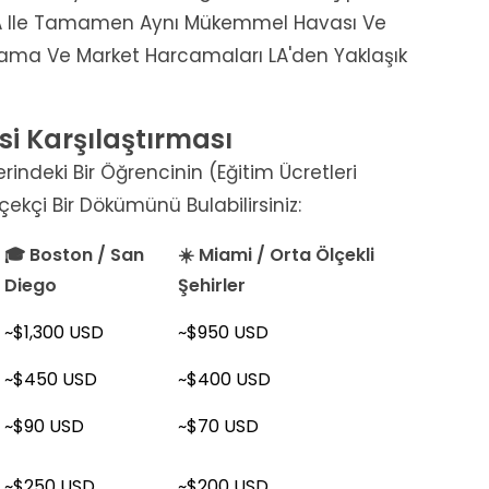
 LA Ile Tamamen Aynı Mükemmel Havası Ve
lama Ve Market Harcamaları LA'den Yaklaşık
si Karşılaştırması
rindeki Bir Öğrencinin (eğitim Ücretleri
ekçi Bir Dökümünü Bulabilirsiniz:
🎓 Boston / San
☀️ Miami / Orta Ölçekli
Diego
Şehirler
~$1,300 USD
~$950 USD
~$450 USD
~$400 USD
~$90 USD
~$70 USD
~$250 USD
~$200 USD