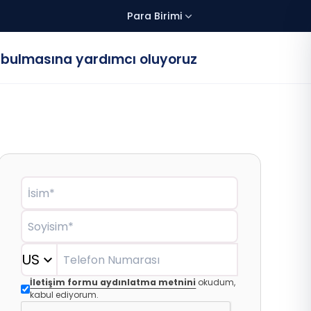
Para Birimi
 bulmasına yardımcı oluyoruz
İsim*
Soyisim*
US
Telefon Numarası
İletişim formu aydınlatma metnini
okudum,
kabul ediyorum.