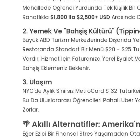
Mahallede Öğrenci Yurdunda Tek Kişilik Bir O
Rahatlıkla
$1,800 Ila $2,500+ USD
Arasında De
2. Yemek Ve "Bahşiş Kültürü" (Tippi
Büyük ABD Turizm Merkezlerinde Dışarıda Ye
Restoranda Standart Bir Menü $20 - $25 Tutar
Vardır; Hizmet Için Faturanıza Yerel Eyalet Ve
Bahşiş Eklemeniz Beklenir.
3. Ulaşım
NYC'de Aylık Sınırsız MetroCard $132 Tutarken
Bu Da Uluslararası Öğrencileri Pahalı Uber 
Zorlar.
🌴 Akıllı Alternatifler: Amerika
Eğer Ezici Bir Finansal Stres Yaşamadan Otan