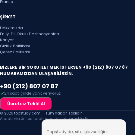
26 Tem 2027 Pzt
Fransa
2 Ağu 2027 Pzt
ŞIRKET
Hakkımızda
En İyi Dil Okulu Destinasyonları
Kariyer
Gizlilik Politikası
Çerez Politikası
BIZLERE BIR SORU ILETMEK ISTERSEN +90 (212) 807 07 87
NUMARAMIZDAN ULAŞABILIRSIN.
+90 (212) 807 07 87
24 saat içinde yanıt veriyoruz
Ücretsiz Teklif Al
© 2026 topstudy.com — Tüm hakları saklıdır
Academia United tarafından desteklenmektedir
Topstudy'de, site işlevselliğini