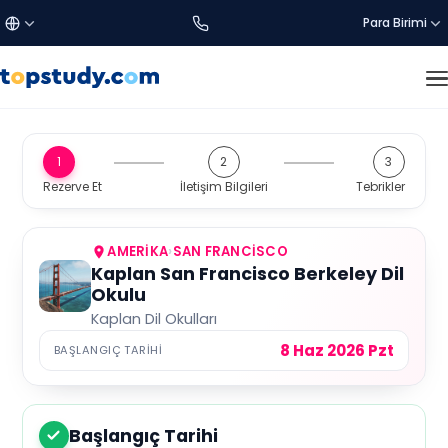
Para Birimi
£
Türkçe
GBP
BIZI KEŞFEDIN
1
2
3
En İyi Dil Okulu Destinasyonları
Rezerve Et
İletişim Bilgileri
Tebrikler
€
English
EUR
Hakkımızda
$
العربية
USD
AMERIKA
›
SAN FRANCISCO
Kaplan San Francisco Berkeley Dil
Okulu
AYARLAR
C$
CAD
Kaplan Dil Okulları
Dil:
TR
8 Haz 2026 Pzt
BAŞLANGIÇ TARIHI
a$
AUD
Para Birimi
₺
TRY
Başlangıç Tarihi
1