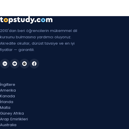
17 May 2027 Pzt
24 May 2027 Pzt
31 May 2027 Pzt
2010'dan beri öğrencilerin mükemmel dil
kursunu bulmasına yardımcı oluyoruz.
7 Haz 2027 Pzt
Akredite okullar, dürüst tavsiye ve en iyi
fiyatlar — garantili.
14 Haz 2027 Pzt
21 Haz 2027 Pzt
28 Haz 2027 Pzt
İngiltere
Amerika
5 Tem 2027 Pzt
Kanada
İrlanda
12 Tem 2027 Pzt
Malta
Güney Afrika
19 Tem 2027 Pzt
Arap Emirlikleri
Australia