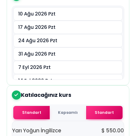
د.إ
AED
10 Ağu 2026 Pzt
ر.س
SAR
17 Ağu 2026 Pzt
24 Ağu 2026 Pzt
ر.ق
QAR
31 Ağu 2026 Pzt
ر.ع.
OMR
7 Eyl 2026 Pzt
14 Eyl 2026 Pzt
21 Eyl 2026 Pzt
Katılacağınız kurs
2
28 Eyl 2026 Pzt
Standart
Kapsamlı
Standart
5 Eki 2026 Pzt
Yarı Yoğun İngilizce
$
550.00
12 Eki 2026 Pzt